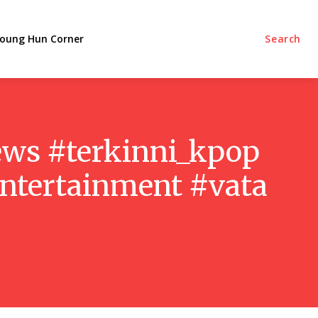
oung Hun Corner
Search
news #terkinni_kpop
entertainment #vata