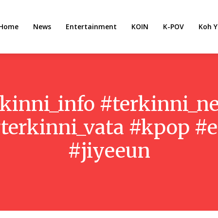
Home
News
Entertainment
KOIN
K-POV
Koh Y
rkinni_info #terkinni_
#terkinni_vata #kpop #
#jiyeeun