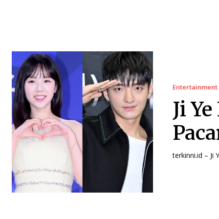
Entertainment
Ji Y
Paca
terkinni.id – J