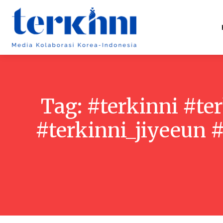
Tag:
#terkinni #te
#terkinni_jiyeeun 