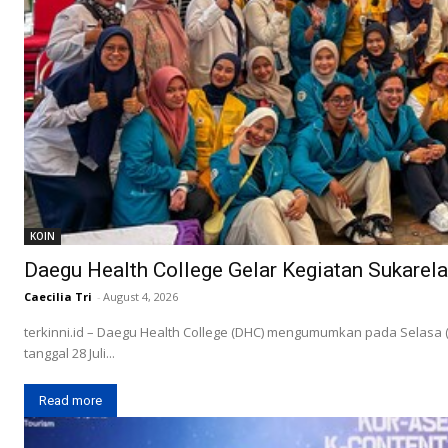
KOIN
Daegu Health College Gelar Kegiatan Sukarela
Caecilia Tri
-
August 4, 2026
terkinni.id – Daegu Health College (DHC) mengumumkan pada Selasa (
tanggal 28 Juli...
Read more