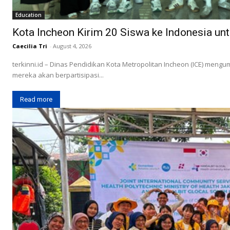
Education
Kota Incheon Kirim 20 Siswa ke Indonesia unt
Caecilia Tri
-
August 4, 2026
terkinni.id – Dinas Pendidikan Kota Metropolitan Incheon (ICE) meng
mereka akan berpartisipasi...
Read more