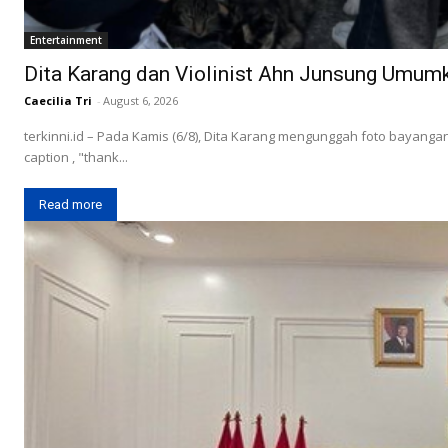
Entertainment
Dita Karang dan Violinist Ahn Junsung Umum
Caecilia Tri
-
August 6, 2026
terkinni.id – Pada Kamis (6/8), Dita Karang mengunggah foto bayangan
caption , "thank...
Read more