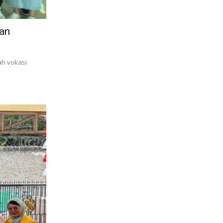
gan
ah vokasi