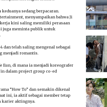
a keduanya sedang berpacaran.
Entertainment, menyampaikan bahwa Ji
erja kini saling memiliki perasaan
si juga meminta publik untuk
.
4 dan telah saling mengenal sebagai
 menjadi romantis.
Ye Eun, di mana ia menjadi koreografer
Jin dalam project group co-ed
drama “How To” dan semakin dikenal
t ini, ia aktif sebagai member tetap
 karier aktingnya.