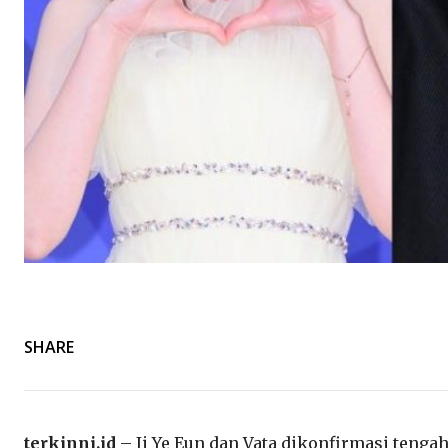
SHARE
terkinni.id
– Ji Ye Eun dan Vata dikonfirmasi teng