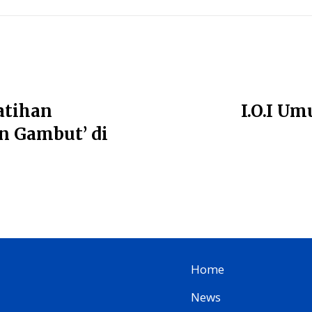
atihan
I.O.I U
 Gambut’ di
Home
News