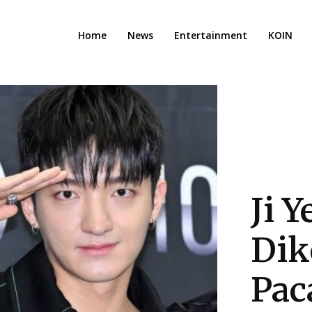
Home
News
Entertainment
KOIN
Ji 
Dik
Pac