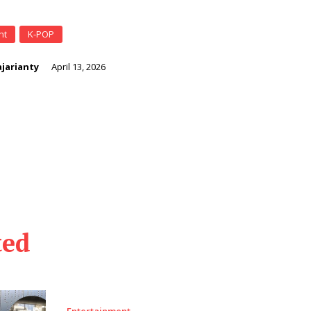
nt
K-POP
jarianty
April 13, 2026
ted
Entertainment