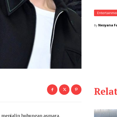
Entertainme
Nesyana Fa
By
Rela
ah menjalin hubungan asmara.