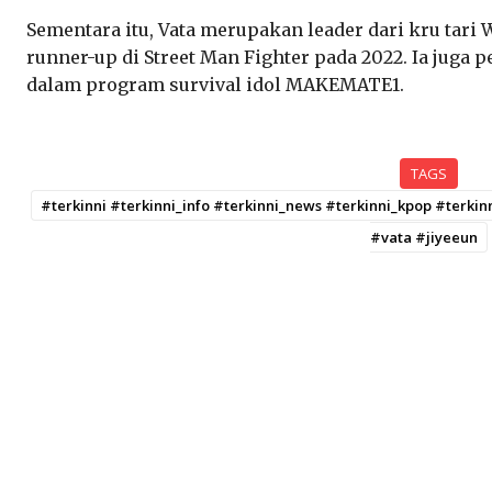
Sementara itu, Vata merupakan leader dari kru tari
runner-up di Street Man Fighter pada 2022. Ia juga p
dalam program survival idol MAKEMATE1.
TAGS
#terkinni #terkinni_info #terkinni_news #terkinni_kpop #terki
#vata #jiyeeun