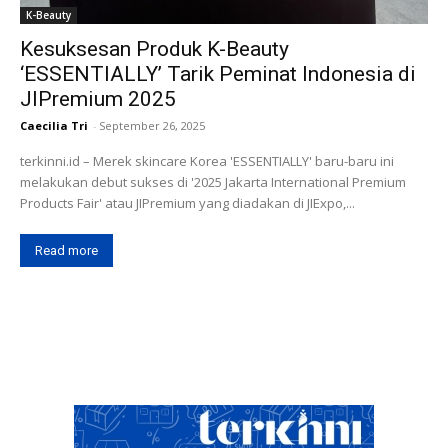
K-Beauty
Kesuksesan Produk K-Beauty
‘ESSENTIALLY’ Tarik Peminat Indonesia di
JIPremium 2025
Caecilia Tri
-
September 26, 2025
terkinni.id – Merek skincare Korea 'ESSENTIALLY' baru-baru ini
melakukan debut sukses di '2025 Jakarta International Premium
Products Fair' atau JIPremium yang diadakan di JIExpo,...
Read more