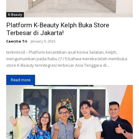
K-Beauty
Platform K-Beauty Kelph Buka Store
Terbesar di Jakarta!
Caecilia Tri
-
January 9, 2026
terkinni.id – Platform kecantikan asal Korea Selatan, Kelph,
mengumumkan pada Rabu (7 /1) bahwa mereka telah membuka
store K-Beauty terintegrasi terbesar Asia Tenggara di...
Read more