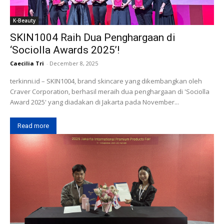
K-Beauty
SKIN1004 Raih Dua Penghargaan di
‘Sociolla Awards 2025’!
Caecilia Tri
-
December 8, 2025
terkinni.id – SKIN1004, brand skincare yang dikembangkan oleh
Craver Corporation, berhasil meraih dua penghargaan di 'Sociolla
Award 2025' yang diadakan di Jakarta pada November...
Read more