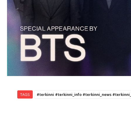
TAGS
#terkinni #terkinni_info #terkinni_news #terkinn