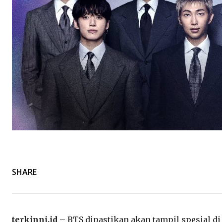
SHARE
terkinni.id
– BTS dipastikan akan tampil spesial d