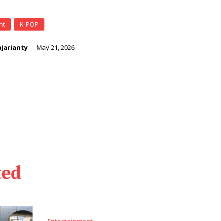
nt
K-POP
jarianty
May 21, 2026
ted
Entertainment