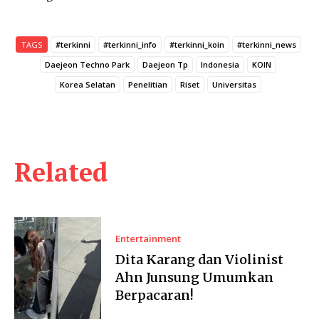
TAGS
#terkinni
#terkinni_info
#terkinni_koin
#terkinni_news
Daejeon Techno Park
Daejeon Tp
Indonesia
KOIN
Korea Selatan
Penelitian
Riset
Universitas
Related
Entertainment
Dita Karang dan Violinist
Ahn Junsung Umumkan
Berpacaran!