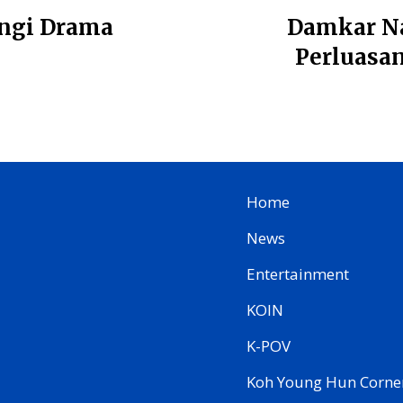
angi Drama
Damkar Na
Perluasan
Home
News
Entertainment
KOIN
K-POV
Koh Young Hun Corne