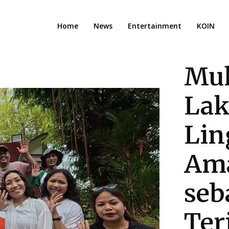
Home
News
Entertainment
KOIN
Muk
Lak
Lin
Ama
seb
Ter