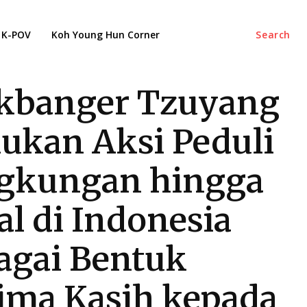
K-POV
Koh Young Hun Corner
Search
banger Tzuyang
ukan Aksi Peduli
gkungan hingga
l di Indonesia
agai Bentuk
ima Kasih kepada