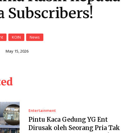
a Subscribers!
nt
KOIN
News
i
May 15, 2026
ted
Entertainment
Pintu Kaca Gedung YG Ent
Dirusak oleh Seorang Pria Tak