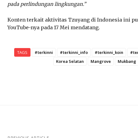
pada perlindungan lingkungan.”
Konten terkait aktivitas Tzuyang di Indonesia ini p
YouTube-nya pada 17 Mei mendatang.
TAGS
#terkinni
#terkinni_info
#terkinni_koin
#te
Korea Selatan
Mangrove
Mukbang
PREVIOUS ARTICLE