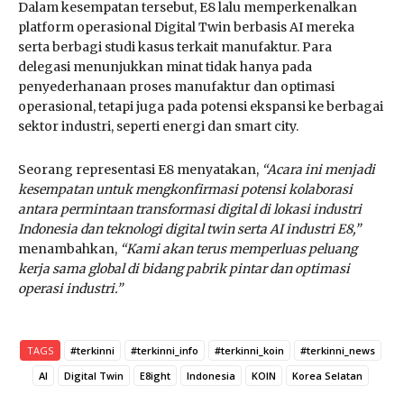
Dalam kesempatan tersebut, E8 lalu memperkenalkan
platform operasional Digital Twin berbasis AI mereka
serta berbagi studi kasus terkait manufaktur. Para
delegasi menunjukkan minat tidak hanya pada
penyederhanaan proses manufaktur dan optimasi
operasional, tetapi juga pada potensi ekspansi ke berbagai
sektor industri, seperti energi dan smart city.
Seorang representasi E8 menyatakan,
“Acara ini menjadi
kesempatan untuk mengkonfirmasi potensi kolaborasi
antara permintaan transformasi digital di lokasi industri
Indonesia dan teknologi digital twin serta AI industri E8,”
menambahkan,
“Kami akan terus memperluas peluang
kerja sama global di bidang pabrik pintar dan optimasi
operasi industri.”
TAGS
#terkinni
#terkinni_info
#terkinni_koin
#terkinni_news
AI
Digital Twin
E8ight
Indonesia
KOIN
Korea Selatan