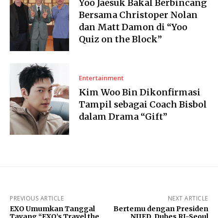
Yoo Jaesuk Bakal Berbincang
Bersama Christoper Nolan
dan Matt Damon di “Yoo
Quiz on the Block”
Entertainment
Kim Woo Bin Dikonfirmasi
Tampil sebagai Coach Bisbol
dalam Drama “Gift”
PREVIOUS ARTICLE
NEXT ARTICLE
EXO Umumkan Tanggal
Bertemu dengan Presiden
Tayang “EXO’s Travel the
NIIED, Dubes RI-Seoul