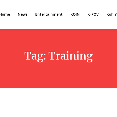
Home
News
Entertainment
KOIN
K-POV
Koh Y
Tag:
Training