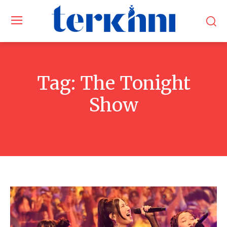
Tag:
The Tonight
Show