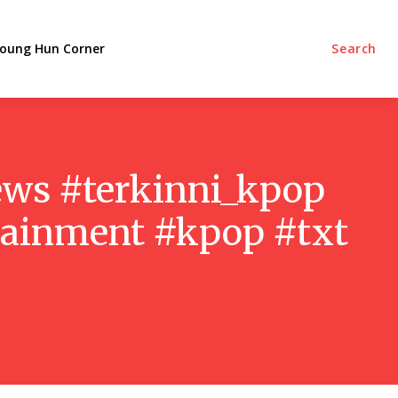
oung Hun Corner
Search
news #terkinni_kpop
rtainment #kpop #txt