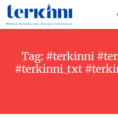
Tag:
#terkinni #te
#terkinni_txt #terk