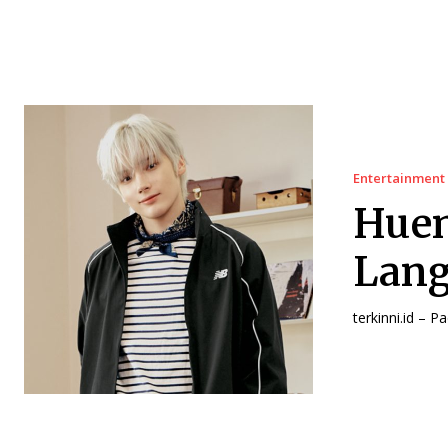
Entertainment
Huen
Lang
terkinni.id – P