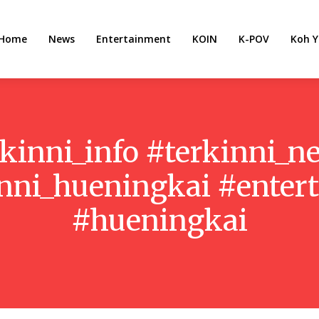
Home
News
Entertainment
KOIN
K-POV
Koh Y
rkinni_info #terkinni_
inni_hueningkai #ente
#hueningkai