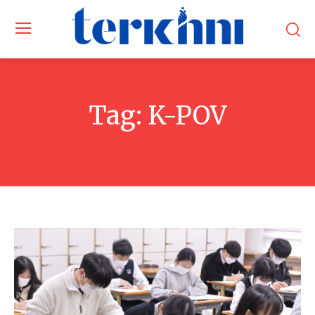
Tag:
K-POV