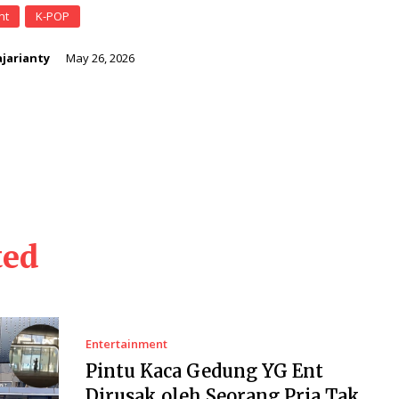
nt
K-POP
jarianty
May 26, 2026
ted
Entertainment
Pintu Kaca Gedung YG Ent
Dirusak oleh Seorang Pria Tak