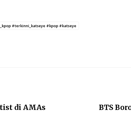
ni_kpop #terkinni_katseye #kpop #katseye
tist di AMAs
BTS Boro