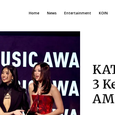
Home
News
Entertainment
KOIN
KAT
3 K
AM