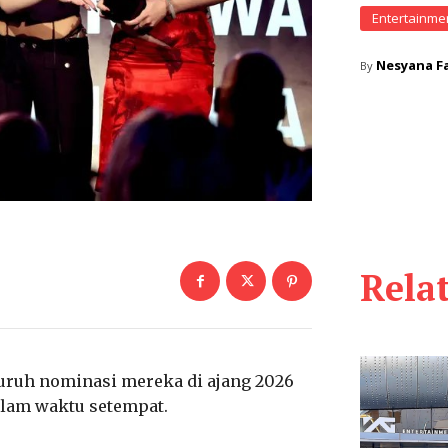
Entertainme
Nesyana Fa
By
Rela
uruh nominasi mereka di ajang 2026
alam waktu setempat.