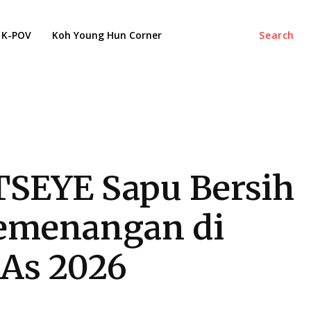
K-POV
Koh Young Hun Corner
Search
SEYE Sapu Bersih
emenangan di
As 2026