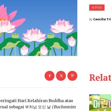
K-POV
Caecilia Tr
By
Rela
eringati Hari Kelahiran Buddha atau
 dikenal sebagai 부처님 오신 날
(Bucheonim