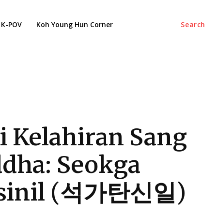
K-POV
Koh Young Hun Corner
Search
i Kelahiran Sang
dha: Seokga
nsinil (석가탄신일)