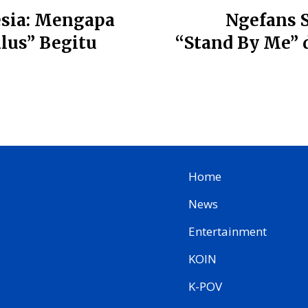
esia: Mengapa
Ngefans 
lus” Begitu
“Stand By Me” 
Home
News
Entertainment
KOIN
K-POV