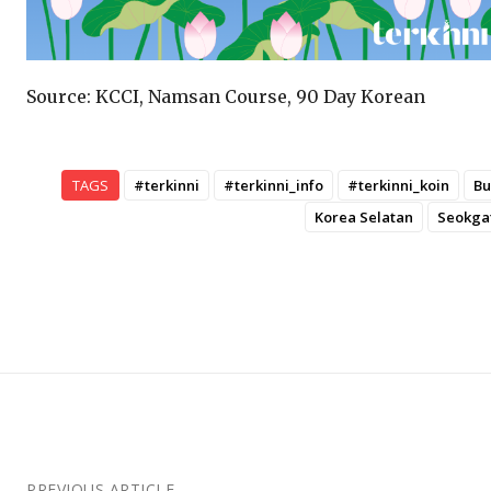
Source: KCCI, Namsan Course, 90 Day Korean
TAGS
#terkinni
#terkinni_info
#terkinni_koin
B
Korea Selatan
Seokgat
PREVIOUS ARTICLE