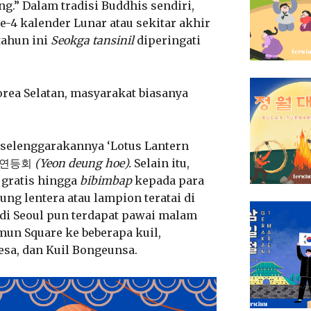
g.” Dalam tradisi Buddhis sendiri,
ke-4 kalender Lunar atau sekitar akhir
 tahun ini
Seokga tansinil
diperingati
rea Selatan, masyarakat biasanya
diselenggarakannya ‘Lotus Lantern
but 연등회
(Yeon deung hoe).
Selain itu,
 gratis hingga
bibimbap
kepada para
ng lentera atau lampion teratai di
 di Seoul pun terdapat pawai malam
un Square ke beberapa kuil,
esa, dan Kuil Bongeunsa.