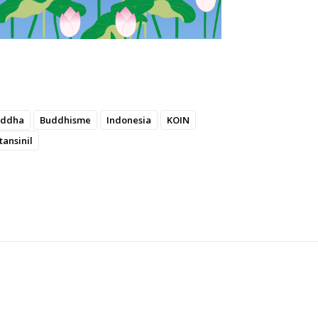
uddha
Buddhisme
Indonesia
KOIN
ansinil