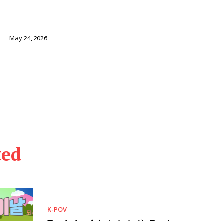
i
May 24, 2026
ted
K-POV