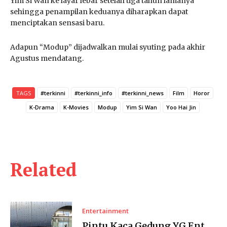
Yim Si Wan ke layar lebar setelah tiga tahun lamanya
sehingga penampilan keduanya diharapkan dapat
menciptakan sensasi baru.
Adapun “Modup” dijadwalkan mulai syuting pada akhir
Agustus mendatang.
TAGS
#terkinni
#terkinni_info
#terkinni_news
Film
Horor
K-Drama
K-Movies
Modup
Yim Si Wan
Yoo Hai Jin
Related
Entertainment
Pintu Kaca Gedung YG Ent