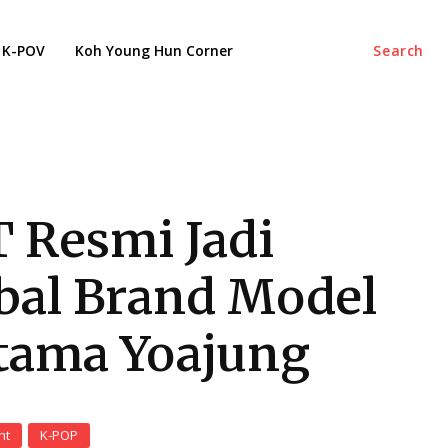
K-POV
Koh Young Hun Corner
Search
 Resmi Jadi
bal Brand Model
tama Yoajung
nt
K-POP