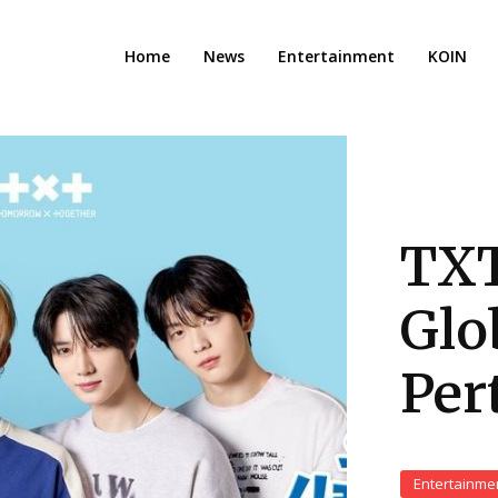
Home
News
Entertainment
KOIN
TXT
Glo
Per
Entertainme