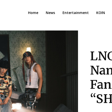
Home
News
Entertainment
KOIN
LN
Na
Fa
“S