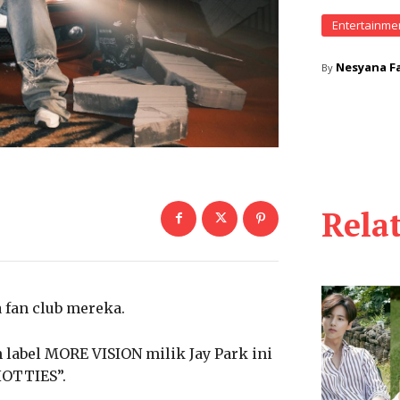
Entertainme
Nesyana Fa
By
Rela
an club mereka.
 label MORE VISION milik Jay Park ini
OTTIES”.