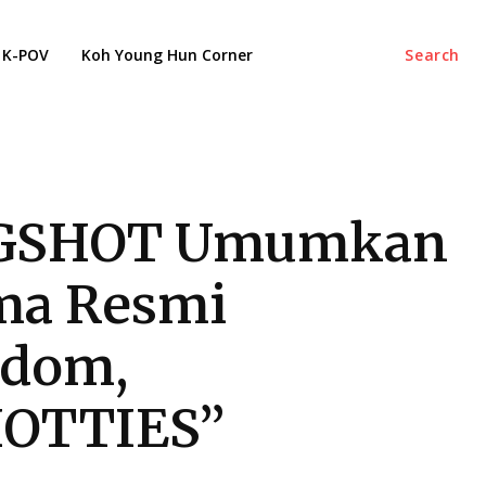
K-POV
Koh Young Hun Corner
Search
GSHOT Umumkan
ma Resmi
ndom,
HOTTIES”