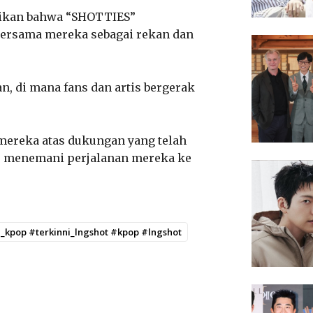
ikan bahwa “SHOTTIES”
bersama mereka sebagai rekan dan
 di mana fans dan artis bergerak
ereka atas dukungan yang telah
us menemani perjalanan mereka ke
ni_kpop #terkinni_lngshot #kpop #lngshot