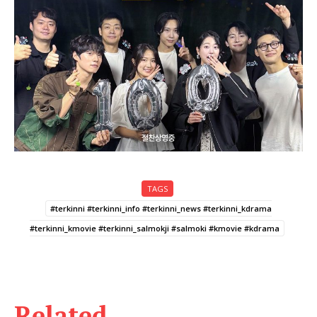
TAGS
#terkinni #terkinni_info #terkinni_news #terkinni_kdrama
#terkinni_kmovie #terkinni_salmokji #salmoki #kmovie #kdrama
Related