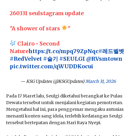
260331 seulstagram update
"A shower of stars
"
Clairo • Second
Nature
https://t.co/mpq79ZpNqc
#레드벨벳
#RedVelvet
#슬기
#SEULGI
@RVsmtown
pic.twitter.com/qWUDDKocui
— KSG Updates (@KSGUpdates)
March 31, 2026
Pada 17 Maret lalu, Seulgi diketahui berangkat ke Pulau
Dewata tersebut untuk menjalani kegiatan pemotretan.
Mengetahui hal ini, para penggemar mengaku antusias
menanti konten sang idola, terlebih kedatangan Seulgi
tersebut bertepatan dengan Hari Raya Nyepi.