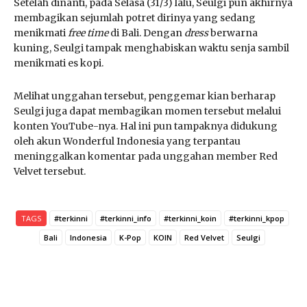
Setelah dinanti, pada Selasa (31/3) lalu, Seulgi pun akhirnya
membagikan sejumlah potret dirinya yang sedang
menikmati
free time
di Bali. Dengan
dress
berwarna
kuning, Seulgi tampak menghabiskan waktu senja sambil
menikmati es kopi.
Melihat unggahan tersebut, penggemar kian berharap
Seulgi juga dapat membagikan momen tersebut melalui
konten YouTube-nya. Hal ini pun tampaknya didukung
oleh akun Wonderful Indonesia yang terpantau
meninggalkan komentar pada unggahan member Red
Velvet tersebut.
TAGS
#terkinni
#terkinni_info
#terkinni_koin
#terkinni_kpop
Bali
Indonesia
K-Pop
KOIN
Red Velvet
Seulgi