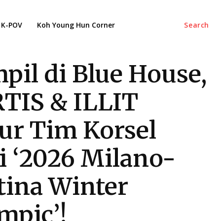
K-POV
Koh Young Hun Corner
Search
pil di Blue House,
TIS & ILLIT
ur Tim Korsel
i ‘2026 Milano-
tina Winter
mpic’!