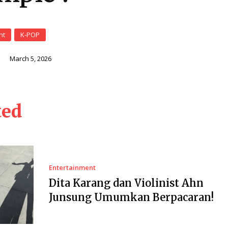
nt
K-POP
i
March 5, 2026
ted
Entertainment
Dita Karang dan Violinist Ahn
Junsung Umumkan Berpacaran!