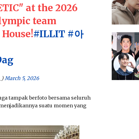
IC" at the 2026
lympic team
 House!
#ILLIT
#아
9ag
_)
March 5, 2026
juga tampak berfoto bersama seluruh
n, menjadikannya suatu momen yang