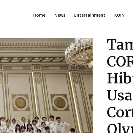
Home
News
Entertainment
KOIN
Tam
COR
Hib
Usa
Cor
Oly