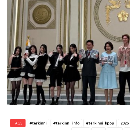
TAGS
#terkinni
#terkinni_info
#terkinni_kpop
2026