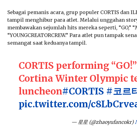
Sebagai pemanis acara, grup populer CORTIS dan IL
tampil menghibur para atlet. Melalui unggahan stor
membawakan sejumlah hits mereka seperti, “GO,” “M
“YOUNGCREATORCREW.” Para atlet pun tampak sena
semangat saat keduanya tampil.
CORTIS performing “GO!”
Cortina Winter Olympic 
luncheon
#CORTIS
#코르
pic.twitter.com/c8LbCrve
— 星星 (@zhaoyufancokr)