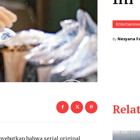
Entertainme
Nesyana Fa
By
Rela
ebutkan bahwa serial original