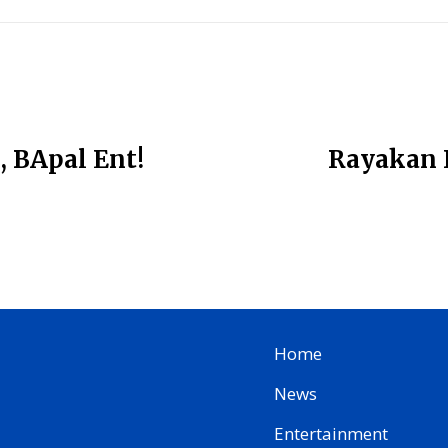
, BApal Ent!
Rayakan 
Home
News
Entertainment