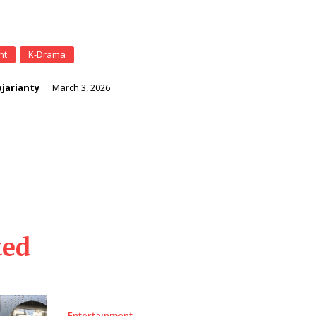
nt
K-Drama
jarianty
March 3, 2026
ted
Entertainment