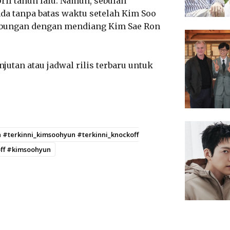
ril tahun lalu. Namun, sebulan
da tanpa batas waktu setelah Kim Soo
hubungan dengan mendiang Kim Sae Ron
jutan atau jadwal rilis terbaru untuk
a #terkinni_kimsoohyun #terkinni_knockoff
ff #kimsoohyun