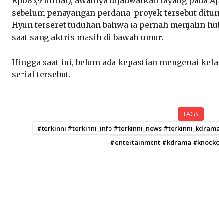
Rp683,9 miliar), awalnya dijadwalkan tayang pada Ap
sebelum penayangan perdana, proyek tersebut ditun
Hyun terseret tuduhan bahwa ia pernah menjalin 
saat sang aktris masih di bawah umur.
Hingga saat ini, belum ada kepastian mengenai kelan
serial tersebut.
TAGS
#terkinni #terkinni_info #terkinni_news #terkinni_kdram
#entertainment #kdrama #knocko