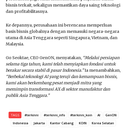
bisnis terkait, sekaligus memastikan daya saing teknologi
dan profitabilitasnya.
Ke depannya, perusahaan ini berencana memperluas
basis bisnis globalnya dengan memasuki negara-negara
utama di Asia Tenggara seperti Singapura, Vietnam, dan
Malaysia.
Go Seoktae, CEO GenON, menyatakan,
“Melalui persiapan
selama tiga tahun, kami telah menyiapkan fondasi untuk
berakar secara stabil di pasar Indonesia.”
Ia menambahkan,
“Berbekal teknologi AI yang teruji dan kemampuan bisnis,
kami akan berkembang pesat menjadi mitra yang
memimpin transformasi AX di sektor manufaktur dan
publik Asia Tenggara.”
TAGS
#terkinni
#terkinni_info
#terkinni_koin
AI
GenON
Indonesia
Jakarta
Kantor Cabang
KOIN
Korea Selatan