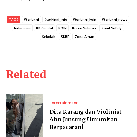
TAGS
#terkinni
#terkinni_info
#terkinni_koin
#terkinni_news
Indonesia
KB Capital
KOIN
Korea Selatan
Road Safety
Sekolah
SKBF
Zona Aman
Related
Entertainment
Dita Karang dan Violinist
Ahn Junsung Umumkan
Berpacaran!