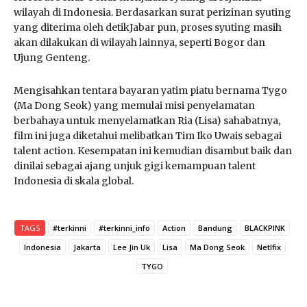
wilayah di Indonesia. Berdasarkan surat perizinan syuting
yang diterima oleh detikJabar pun, proses syuting masih
akan dilakukan di wilayah lainnya, seperti Bogor dan
Ujung Genteng.
Mengisahkan tentara bayaran yatim piatu bernama Tygo
(Ma Dong Seok) yang memulai misi penyelamatan
berbahaya untuk menyelamatkan Ria (Lisa) sahabatnya,
film ini juga diketahui melibatkan Tim Iko Uwais sebagai
talent action. Kesempatan ini kemudian disambut baik dan
dinilai sebagai ajang unjuk gigi kemampuan talent
Indonesia di skala global.
TAGS
#terkinni
#terkinni_info
Action
Bandung
BLACKPINK
Indonesia
Jakarta
Lee Jin Uk
Lisa
Ma Dong Seok
Netlfix
TYGO