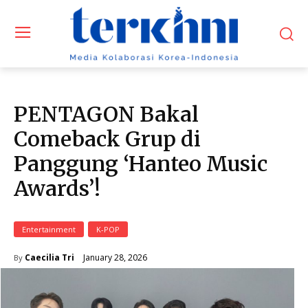
PENTAGON Bakal
Comeback Grup di
Panggung ‘Hanteo Music
Awards’!
Entertainment
K-POP
January 28, 2026
Caecilia Tri
By