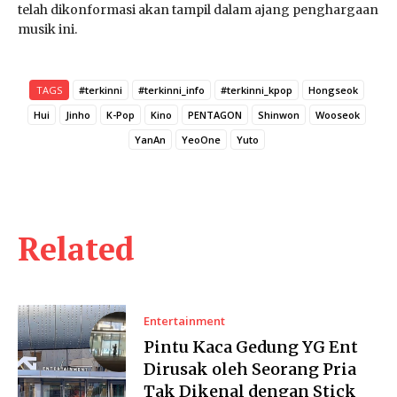
telah dikonformasi akan tampil dalam ajang penghargaan
musik ini.
TAGS
#terkinni
#terkinni_info
#terkinni_kpop
Hongseok
Hui
Jinho
K-Pop
Kino
PENTAGON
Shinwon
Wooseok
YanAn
YeoOne
Yuto
Related
Entertainment
Pintu Kaca Gedung YG Ent
Dirusak oleh Seorang Pria
Tak Dikenal dengan Stick