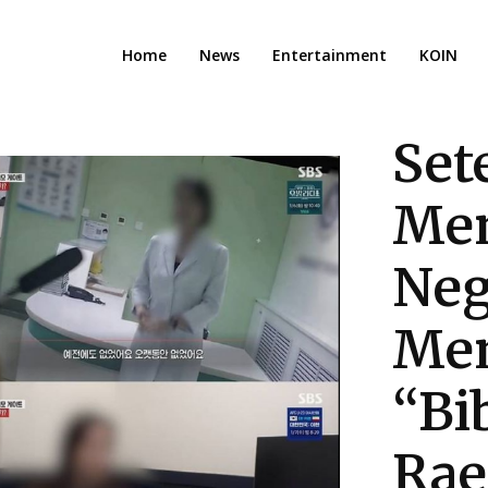
Home
News
Entertainment
KOIN
Set
Men
Neg
Men
“Bi
Rae