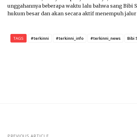
unggahannya beberapa waktu lalu bahwa sang Bibi S
hukum besar dan akan secara aktif menempuh jalu
TAGS
#terkinni
#terkinni_info
#terkinni_news
Bibi 
PREVIOUS ARTICLE