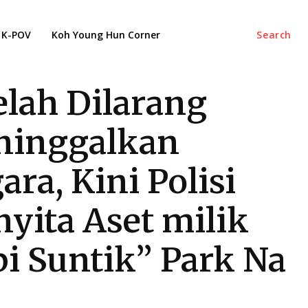
K-POV
Koh Young Hun Corner
Search
elah Dilarang
inggalkan
ara, Kini Polisi
yita Aset milik
bi Suntik” Park Na