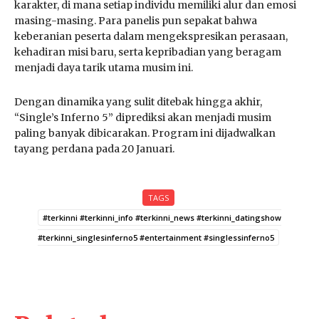
karakter, di mana setiap individu memiliki alur dan emosi
masing-masing. Para panelis pun sepakat bahwa
keberanian peserta dalam mengekspresikan perasaan,
kehadiran misi baru, serta kepribadian yang beragam
menjadi daya tarik utama musim ini.
Dengan dinamika yang sulit ditebak hingga akhir,
“Single’s Inferno 5” diprediksi akan menjadi musim
paling banyak dibicarakan. Program ini dijadwalkan
tayang perdana pada 20 Januari.
TAGS
#terkinni #terkinni_info #terkinni_news #terkinni_datingshow
#terkinni_singlesinferno5 #entertainment #singlessinferno5