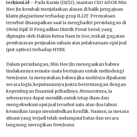
terkinni.id
– Pada Kamis (18/12), mantan CEO ADOR Min
Hee Jin kembali menjelaskan alasan di balik pengajuan
klaim plagiarisme terhadap grup ILLIT. Pernyataan
tersebut disampaikan saat ia menghadiri persidangan di
Divisi Sipil 31 Pengadilan Distrik Pusat Seoul, yang
dipimpin oleh Hakim Ketua Nam In Soo, terkait gugatan
pembayaran penjualan saham atas pelaksanaan opsi jual
(put option) terhadap HYBE.
Dalam persidangan, Min Hee Jin menegaskan bahwa
tindakannya semata-mata bertujuan untuk melindungi
NewJeans. Ia menyatakan bahwa jika motifnya dipahami
secara logis, keputusannya justru bertentangan dengan
kepentingan finansial pribadinya. Menurutnya, ia
sebenarnya dapat memilih untuk tetap diam dan
mengeksekusi opsi jual tersebut satu atau dua tahun
kemudian tanpa menimbulkan konflik. Namun, ia merasa
situasi yang terjadi telah melampaui batas dan secara
langsung merugikan NewJeans.