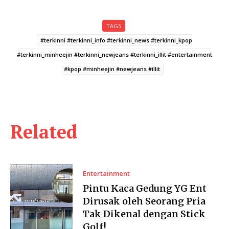
TAGS
#terkinni #terkinni_info #terkinni_news #terkinni_kpop
#terkinni_minheejin #terkinni_newjeans #terkinni_illit #entertainment
#kpop #minheejin #newjeans #illit
Related
Entertainment
Pintu Kaca Gedung YG Ent
Dirusak oleh Seorang Pria
Tak Dikenal dengan Stick
Golf!