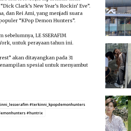
“Dick Clark’s New Year’s Rockin’ Eve”.
a, dan Rei Ami, yang menjadi suara
i populer “KPop Demon Hunters”.
kam sebelumnya, LE SSERAFIM
ork, untuk perayaan tahun ini.
rest” akan ditayangkan pada 31
penampilan spesial untuk menyambut
rkinni_lesserafim #terkinni_kpopdemonhunters
demonhunters #huntrix