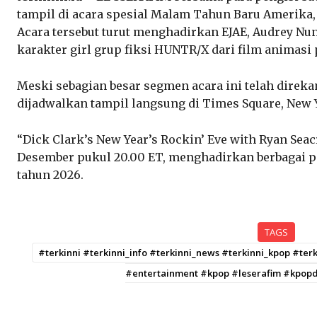
tampil di acara spesial Malam Tahun Baru Amerika, 
Acara tersebut turut menghadirkan EJAE, Audrey Nun
karakter girl grup fiksi HUNTR/X dari film animas
Meski sebagian besar segmen acara ini telah dire
dijadwalkan tampil langsung di Times Square, New Y
“Dick Clark’s New Year’s Rockin’ Eve with Ryan Seac
Desember pukul 20.00 ET, menghadirkan berbagai 
tahun 2026.
TAGS
#terkinni #terkinni_info #terkinni_news #terkinni_kpop #te
#entertainment #kpop #leserafim #kpop