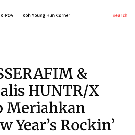
K-POV
Koh Young Hun Corner
Search
SSERAFIM &
alis HUNTR/X
p Meriahkan
w Year’s Rockin’