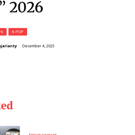
” 2026
nt
K-POP
jarianty
December 4, 2025
ted
Entertainment