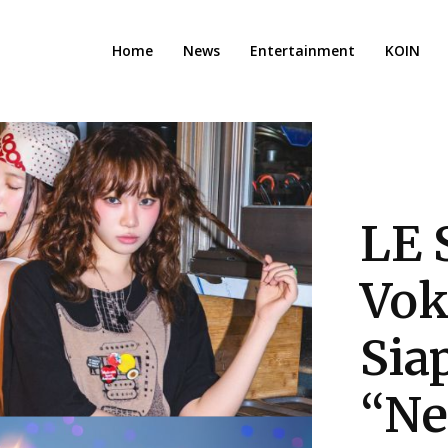
Home
News
Entertainment
KOIN
LE 
Vok
Sia
“Ne