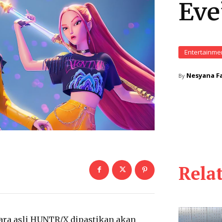
Eve
Entertainme
Nesyana Fa
By
Rela
ara asli HUNTR/X dipastikan akan