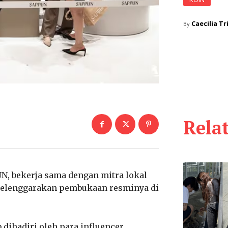
Caecilia Tr
By
Rela
UN, bekerja sama dengan mitra lokal
nyelenggarakan pembukaan resminya di
dihadiri oleh para influencer,