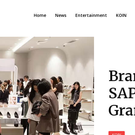
Home
News
Entertainment
KOIN
Bra
SAP
Gra
KOIN