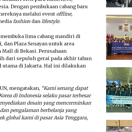
onesia. Dengan pembukaan cabang baru
mereknya melalui event
offline
,
 media
fashion
dan
lifestyle
.
h membuka lima cabang mandiri di
i, dan Plaza Senayan untuk area
n Mall di Bekasi. Perusahaan
 dari sepuluh gerai pada akhir tahun
utama di Jakarta. Hal ini dilakukan
PUN, mengatakan,
“Kami senang dapat
orea di Indonesia selaku pasar terbesar
enyediakan desain yang mencerminkan
r, dan pengalaman berbelanja yang
k global kami di pasar Asia Tenggara,