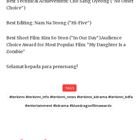
Best Technical Achievement: Cho Sang Gyeong (“No Other
Choice”)
Best Editing: Nam Na Yeong (“Hi-Five”)
Best Short Film: Kim So Yeon (“In Our Day”)Audience
Choice Award for Most Popular Film: “My Daughter Is a
Zombie”
Selamat kepada para pemenang!
TAGS
#terkinni #terkinni_info #terkinni_news #terkinni_kdrama #terkinni_bdfa
#entertainment #kdrama #bluedragonfilmawards