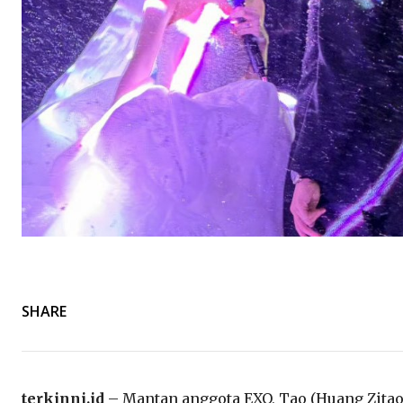
SHARE
terkinni.id
– Mantan anggota EXO, Tao (Huang Zitao, 