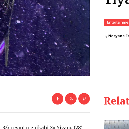
Entertainme
Nesyana Fa
By
Rela
32), resmi menikahi Xu Yiyang (28),