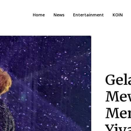
Home
News
Entertainment
KOIN
Gel
Mew
Men
Yiy