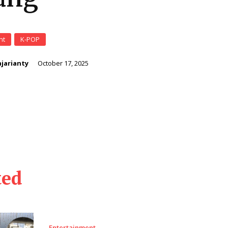
nt
K-POP
jarianty
October 17, 2025
ted
Entertainment