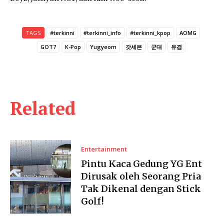
TAGS
#terkinni
#terkinni_info
#terkinni_kpop
AOMG
GOT7
K-Pop
Yugyeom
갓세븐
군대
유겸
Related
Entertainment
Pintu Kaca Gedung YG Ent
Dirusak oleh Seorang Pria
Tak Dikenal dengan Stick
Golf!