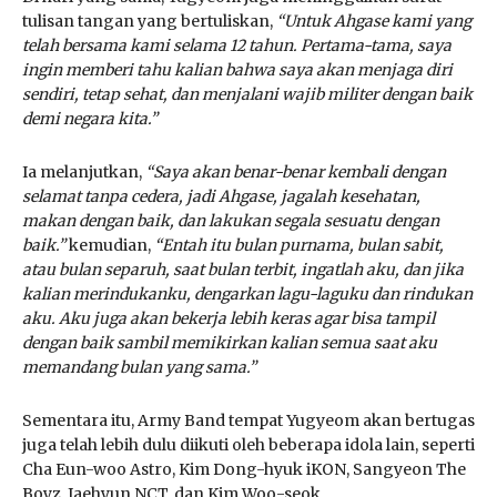
tulisan tangan yang bertuliskan,
“Untuk Ahgase kami yang
telah bersama kami selama 12 tahun. Pertama-tama, saya
ingin memberi tahu kalian bahwa saya akan menjaga diri
sendiri, tetap sehat, dan menjalani wajib militer dengan baik
demi negara kita.”
Ia melanjutkan,
“Saya akan benar-benar kembali dengan
selamat tanpa cedera, jadi Ahgase, jagalah kesehatan,
makan dengan baik, dan lakukan segala sesuatu dengan
baik.”
kemudian,
“Entah itu bulan purnama, bulan sabit,
atau bulan separuh, saat bulan terbit, ingatlah aku, dan jika
kalian merindukanku, dengarkan lagu-laguku dan rindukan
aku. Aku juga akan bekerja lebih keras agar bisa tampil
dengan baik sambil memikirkan kalian semua saat aku
memandang bulan yang sama.”
Sementara itu, Army Band tempat Yugyeom akan bertugas
juga telah lebih dulu diikuti oleh beberapa idola lain, seperti
Cha Eun-woo Astro, Kim Dong-hyuk iKON, Sangyeon The
Boyz, Jaehyun NCT, dan Kim Woo-seok.