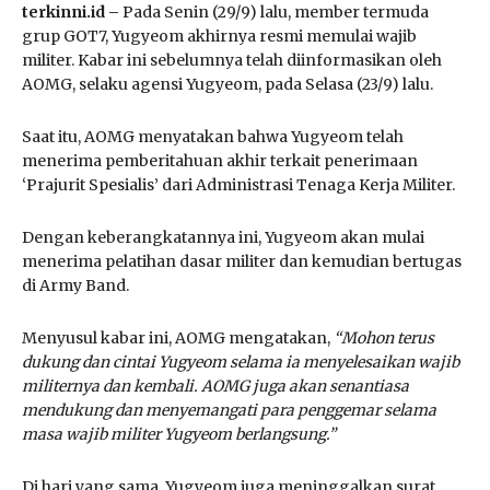
terkinni.id –
Pada Senin (29/9) lalu, member termuda
grup GOT7, Yugyeom akhirnya resmi memulai wajib
militer. Kabar ini sebelumnya telah diinformasikan oleh
AOMG, selaku agensi Yugyeom, pada Selasa (23/9) lalu.
Saat itu, AOMG menyatakan bahwa Yugyeom telah
menerima pemberitahuan akhir terkait penerimaan
‘Prajurit Spesialis’ dari Administrasi Tenaga Kerja Militer.
Dengan keberangkatannya ini, Yugyeom akan mulai
menerima pelatihan dasar militer dan kemudian bertugas
di Army Band.
Menyusul kabar ini, AOMG mengatakan,
“Mohon terus
dukung dan cintai Yugyeom selama ia menyelesaikan wajib
militernya dan kembali. AOMG juga akan senantiasa
mendukung dan menyemangati para penggemar selama
masa wajib militer Yugyeom berlangsung.”
Di hari yang sama, Yugyeom juga meninggalkan surat