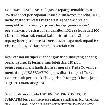
Dominasi LE SSERAFIM di pasar Jepang semakin nyata
lewat sederet pencapaian. Mini album Korea mereka, HOT,
mendapat sertifikasi Emas dari RIAJ pada Maret lalu,
menjadikan mereka girl group K-pop generasi ke-4
pertama yang berhasil menjual album Korea lebih dari 100
ribu unit sebanyak empat kali berturut-turut. Single
Jepang keempat mereka, DIFFERENT, juga melampaui 100
ribu unit hanya dalam sepekan setelah rilis.
Kesuksesan ini diperkuat dengan tur dunia yang sedang
berlangsung. Di Jepang saja, lebih dari 110 ribu
penggemar menghadiri konser mereka. Pada November
mendatang, LE SSERAFIM dijadwalkan tampil di Tokyo
Dome untuk pertama kalinya, sebuah tonggak bersejarah
bagi artis mancanegara.
Saat ini, di bawah label SOURCE MUSIC (HYBE), LE
SSERAFIM tengah menyelesaikan rangkaian tur Amerika
Utara bertajuk ‘2025 LE SSERAFIM TOUR ‘EASY CRAZY