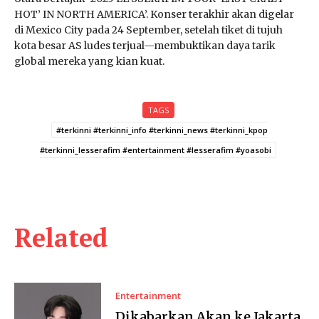
HOT’ IN NORTH AMERICA’. Konser terakhir akan digelar
di Mexico City pada 24 September, setelah tiket di tujuh
kota besar AS ludes terjual—membuktikan daya tarik
global mereka yang kian kuat.
TAGS
#terkinni #terkinni_info #terkinni_news #terkinni_kpop
#terkinni_lesserafim #entertainment #lesserafim #yoasobi
Related
Entertainment
Dikabarkan Akan ke Jakarta,