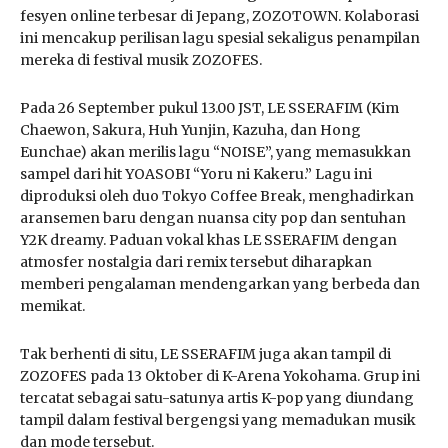
fesyen online terbesar di Jepang, ZOZOTOWN. Kolaborasi
ini mencakup perilisan lagu spesial sekaligus penampilan
mereka di festival musik ZOZOFES.
Pada 26 September pukul 13.00 JST, LE SSERAFIM (Kim
Chaewon, Sakura, Huh Yunjin, Kazuha, dan Hong
Eunchae) akan merilis lagu “NOISE”, yang memasukkan
sampel dari hit YOASOBI “Yoru ni Kakeru.” Lagu ini
diproduksi oleh duo Tokyo Coffee Break, menghadirkan
aransemen baru dengan nuansa city pop dan sentuhan
Y2K dreamy. Paduan vokal khas LE SSERAFIM dengan
atmosfer nostalgia dari remix tersebut diharapkan
memberi pengalaman mendengarkan yang berbeda dan
memikat.
Tak berhenti di situ, LE SSERAFIM juga akan tampil di
ZOZOFES pada 13 Oktober di K-Arena Yokohama. Grup ini
tercatat sebagai satu-satunya artis K-pop yang diundang
tampil dalam festival bergengsi yang memadukan musik
dan mode tersebut.