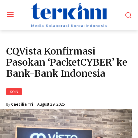
CQVista Konfirmasi
Pasokan ‘PacketCYBER’ ke
Bank-Bank Indonesia
KOIN
August 29, 2025
Caecilia Tri
By