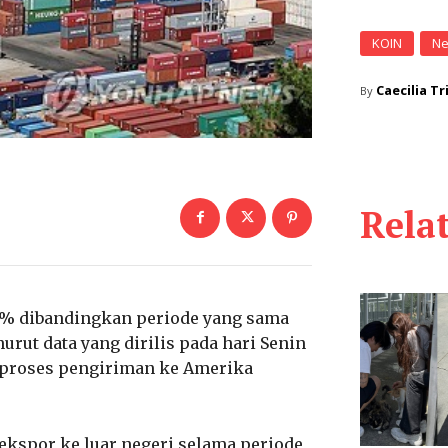
KOIN
N
Caecilia Tr
By
Rela
,3% dibandingkan periode yang sama
urut data yang dirilis pada hari Senin
a proses pengiriman ke Amerika
ekspor ke luar negeri selama periode