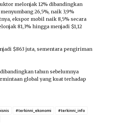
duktor melonjak 12% dibandingkan
menyumbang 26,5%, naik 3,9%
tnya, ekspor mobil naik 8,5% secara
lonjak 81,3% hingga menjadi $1,12
enjadi $863 juta, sementara pengiriman
,9%dibandingkan tahun sebelumnya
ermintaan global yang kuat terhadap
isnis
#terkinni_ekonomi
#terkinni_info